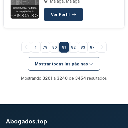
Málaga, Málaga
Ver Perfil
1
79
80
81
82
83
87
Mostrar todas las páginas
Mostrando
3201
a
3240
de
3454
resultados
Abogados.top