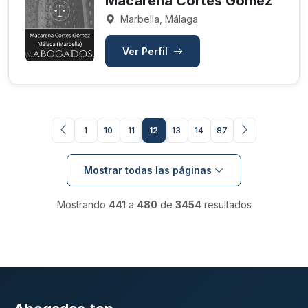
Macarena Cortes Gomez
Marbella, Málaga
Ver Perfil
1
10
11
12
13
14
87
Mostrar todas las páginas
Mostrando
441
a
480
de
3454
resultados