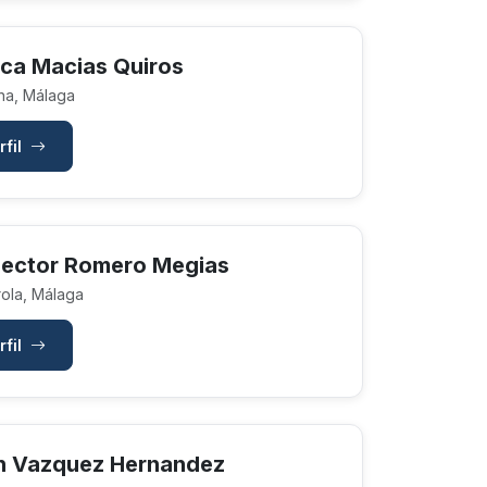
sca Macias Quiros
na, Málaga
rfil
 Hector Romero Megias
ola, Málaga
rfil
n Vazquez Hernandez