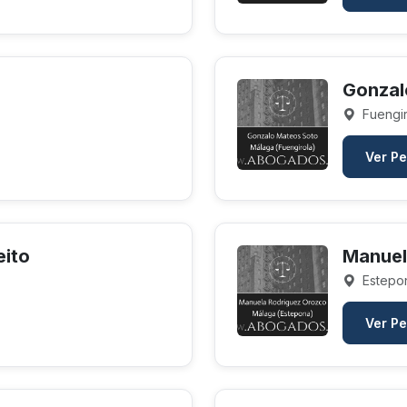
Gonzal
Fuengir
Ver Pe
eito
Manuel
Estepo
Ver Pe