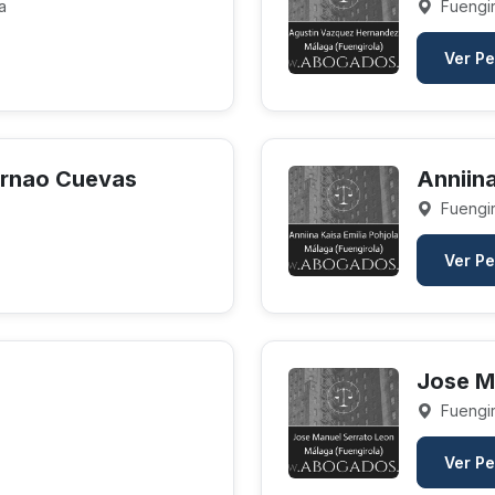
a
Fuengir
Ver Pe
ornao Cuevas
Anniina
Fuengir
Ver Pe
Jose M
Fuengir
Ver Pe