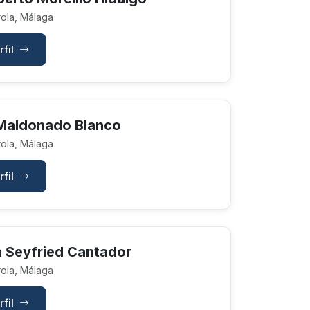
ola, Málaga
rfil
 Maldonado Blanco
ola, Málaga
rfil
a Seyfried Cantador
ola, Málaga
rfil