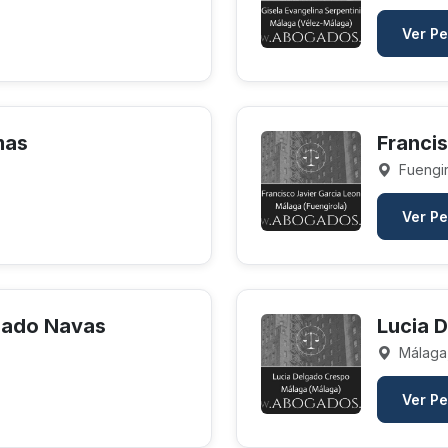
Ver Pe
mas
Francis
Fuengir
Ver Pe
riado Navas
Lucia 
Málaga
Ver Pe