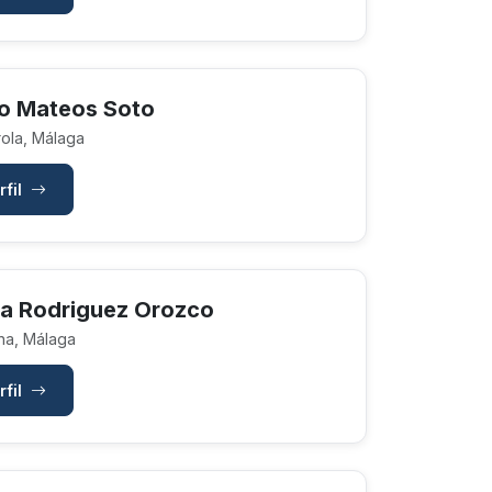
o Mateos Soto
ola, Málaga
rfil
a Rodriguez Orozco
na, Málaga
rfil