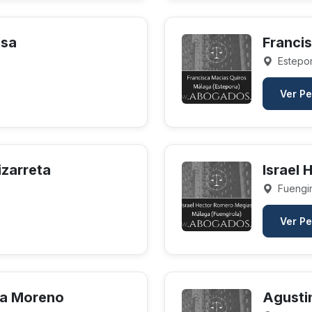
osa
Franci
Estepo
Ver Pe
izarreta
Israel
Fuengir
Ver Pe
ra Moreno
Agusti