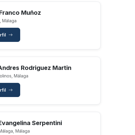
 Franco Muñoz
, Málaga
rfil
Andres Rodriguez Martin
linos, Málaga
rfil
Evangelina Serpentini
Málaga, Málaga