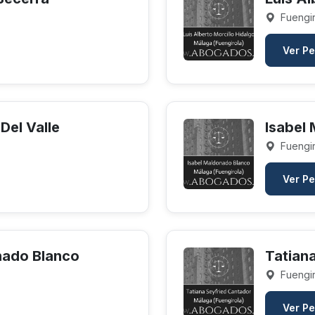
Fuengir
Ver Pe
Del Valle
Isabel
Fuengir
Ver Pe
nado Blanco
Tatian
Fuengir
Ver Pe