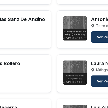
elas Sanz De Andino
Antoni
Torre d
Ver Pe
s Bollero
Laura 
Málaga
Ver Pe
Becerra
Luis Al