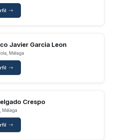
rfil
co Javier Garcia Leon
ola, Málaga
rfil
Delgado Crespo
, Málaga
rfil