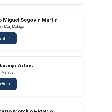
o Miguel Segovia Martin
el Mar, Málaga
rfil
Naranjo Arbos
, Málaga
rfil
berto Morcillo Hidalgo