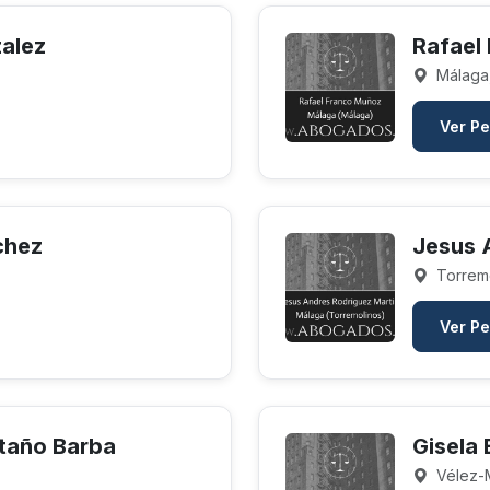
alez
Rafael
Málaga
Ver Pe
chez
Jesus 
Torremo
Ver Pe
staño Barba
Gisela 
Vélez-