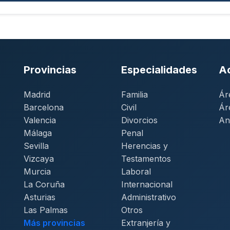
Provincias
Especialidades
A
Madrid
Familia
Ár
Barcelona
Civil
Ár
Valencia
Divorcios
An
Málaga
Penal
Sevilla
Herencias y
Vizcaya
Testamentos
Murcia
Laboral
La Coruña
Internacional
Asturias
Administrativo
Las Palmas
Otros
Más provincias
Extranjería y