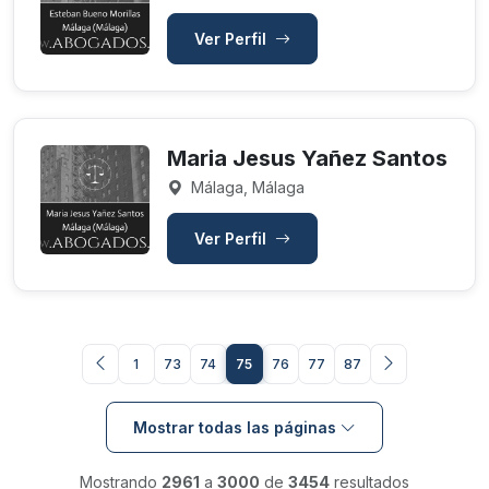
Ver Perfil
Maria Jesus Yañez Santos
Málaga, Málaga
Ver Perfil
1
73
74
75
76
77
87
Mostrar todas las páginas
Mostrando
2961
a
3000
de
3454
resultados