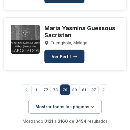
Maria Yasmina Guessous
Sacristan
Fuengirola, Málaga
Ver Perfil
1
77
78
79
80
81
87
Mostrar todas las páginas
Mostrando
3121
a
3160
de
3454
resultados