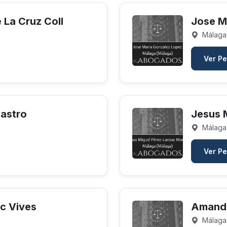
 La Cruz Coll
Jose M
Málaga
Ver Pe
Castro
Jesus 
Málaga
Ver Pe
c Vives
Amanda
Málaga