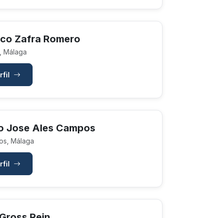
sco Zafra Romero
, Málaga
rfil
o Jose Ales Campos
os, Málaga
rfil
 Gross Rein