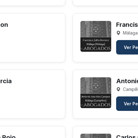
ton
Franci
Málaga
Ver Pe
rcia
Antoni
Campill
Ver Pe
 Rojo
Carlos