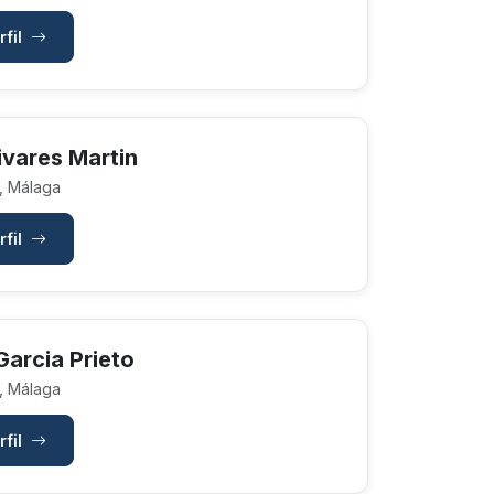
rfil
ivares Martin
, Málaga
rfil
Garcia Prieto
, Málaga
rfil