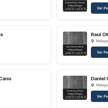
Ver Pe
as
Raul Ol
Málaga
Ver Pe
 Cano
Daniel 
Málaga
Ver Pe