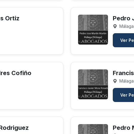
s Ortiz
Pedro 
Málaga
Ver Pe
res Cofiño
Franci
Málaga
Ver Pe
Rodriguez
Pedro 