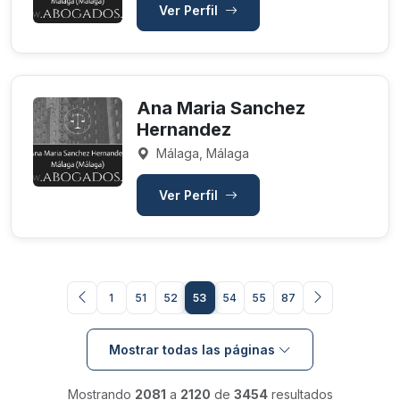
Ver Perfil
Ana Maria Sanchez
Hernandez
Málaga, Málaga
Ver Perfil
1
51
52
53
54
55
87
Mostrar todas las páginas
Mostrando
2081
a
2120
de
3454
resultados