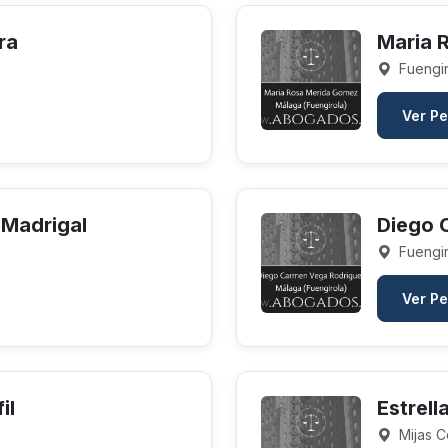
ra
Maria 
Fuengir
Ver Pe
 Madrigal
Diego 
Fuengir
Ver Pe
il
Estrel
Mijas C