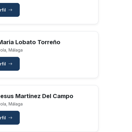
rfil
 Maria Lobato Torreño
ola, Málaga
rfil
Jesus Martinez Del Campo
ola, Málaga
rfil