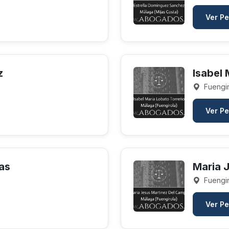
Ver Pe
z
Isabel
Fuengir
Ver Pe
as
Maria 
Fuengir
Ver Pe