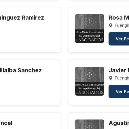
minguez Ramirez
Rosa M
Fuengir
Ver Pe
illalba Sanchez
Javier 
Fuengir
Ver Pe
ncel
Agusti