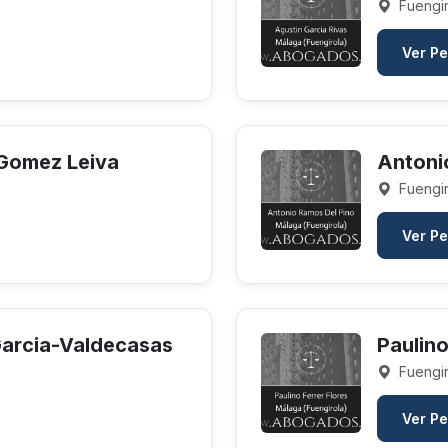
Fuengir
Ver Pe
 Gomez Leiva
Antoni
Fuengir
Ver Pe
Garcia-Valdecasas
Paulino
Fuengir
Ver Pe