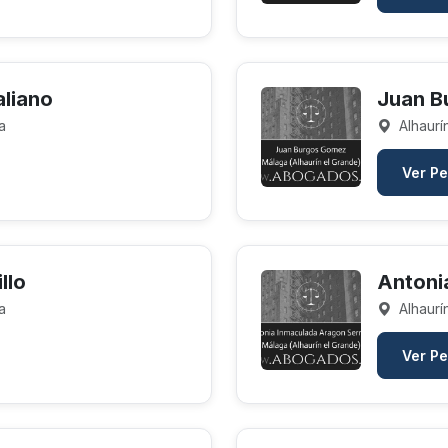
aliano
Juan B
a
Alhaurí
Ver Pe
llo
Antoni
a
Alhaurí
Ver Pe