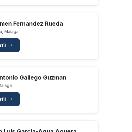
men Fernandez Rueda
a, Málaga
rfil
ntonio Gallego Guzman
Málaga
rfil
o Luis Garcia-Agua Aguera