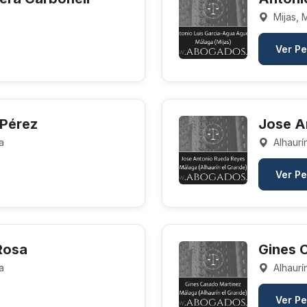
Mijas, 
Ver Pe
 Pérez
Jose A
a
Alhaurí
Ver Pe
Rosa
Gines 
a
Alhaurí
Ver Pe