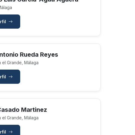
Málaga
rfil
ntonio Rueda Reyes
n el Grande, Málaga
rfil
Casado Martinez
n el Grande, Málaga
rfil