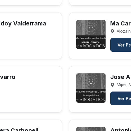
odoy Valderrama
Ma Car
Alozain
Ver Pe
varro
Jose A
Mijas, 
Ver Pe
era Carbonell
Antoni