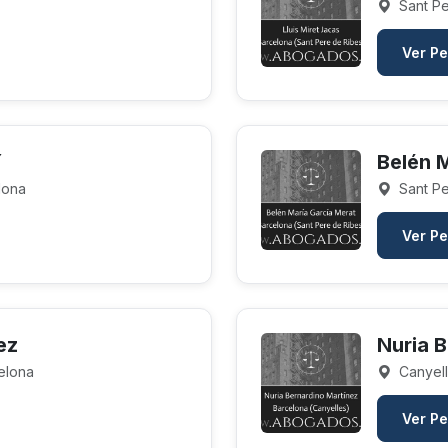
Sant Pe
Ver Pe
í
Belén 
elona
Sant Pe
Ver Pe
ez
Nuria 
celona
Canyell
Ver Pe