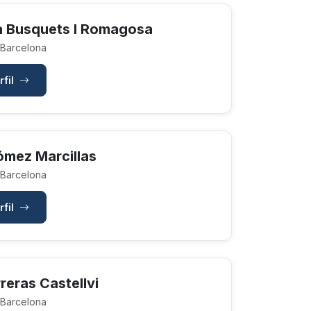
a Busquets I Romagosa
 Barcelona
rfil
ómez Marcillas
 Barcelona
rfil
reras Castellvi
 Barcelona