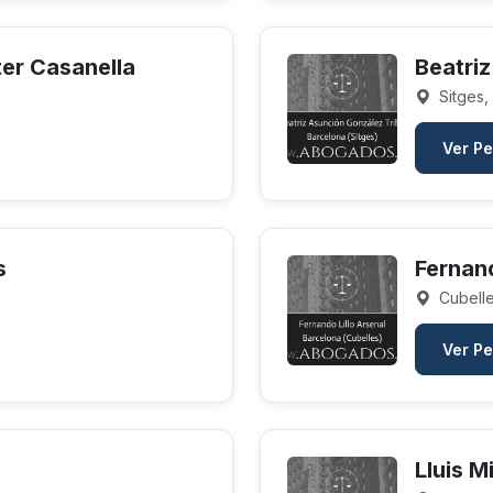
ter Casanella
Beatri
Sitges,
Ver Pe
s
Fernand
Cubelle
Ver Pe
Lluis M