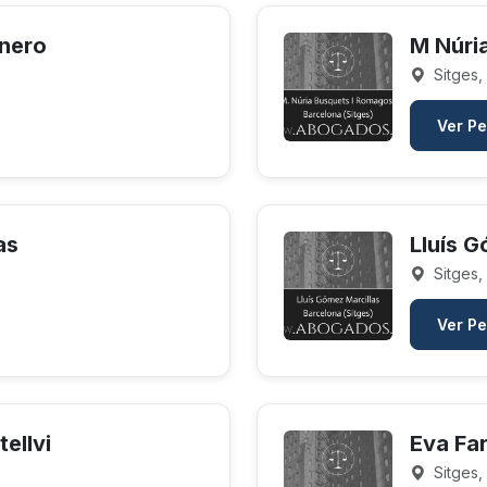
rnero
M Núri
Sitges,
Ver Pe
as
Lluís G
Sitges,
Ver Pe
ellvi
Eva Far
Sitges,