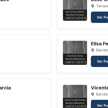
Terrass
Ver Pe
Elisa F
Barcelo
Ver Pe
arcia
Vicent
Barcelo
Ver Pe