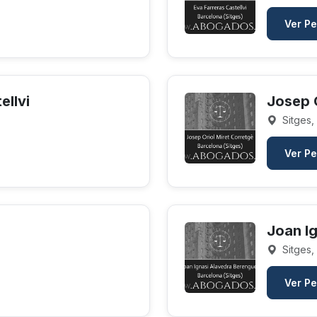
Ver Pe
ellvi
Josep O
Sitges,
Ver Pe
Joan I
Sitges,
Ver Pe