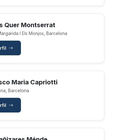
s Quer Montserrat
argarida I Els Monjos, Barcelona
rfil
sco Maria Capriotti
na, Barcelona
rfil
añizares Ménde