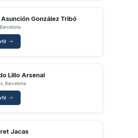
z Asunción González Tribó
 Barcelona
rfil
o Lillo Arsenal
s, Barcelona
rfil
iret Jacas