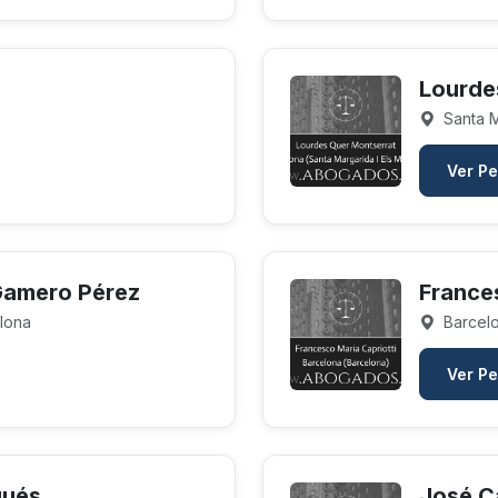
Lourde
Santa M
Ver Pe
Gamero Pérez
France
lona
Barcelo
Ver Pe
gués
José C