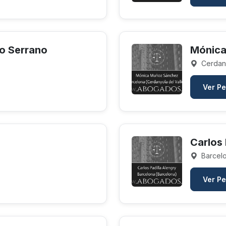
o Serrano
Mónica
Cerdany
Ver Pe
Carlos 
Barcelo
Ver Pe