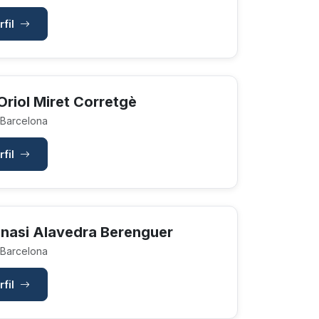
rfil
riol Miret Corretgè
 Barcelona
rfil
gnasi Alavedra Berenguer
 Barcelona
rfil