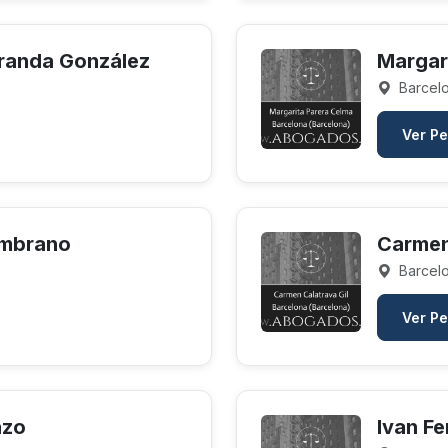
iranda González
Margar
Barcelo
Ver Pe
ambrano
Carmen
Barcelo
Ver Pe
azo
Ivan Fe