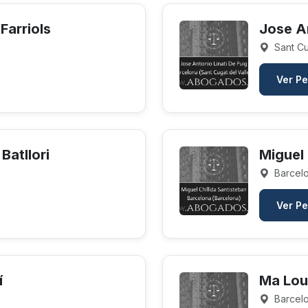
Farriols
Jose An
Sant Cu
Ver Pe
Batllori
Miguel 
Barcelo
Ver Pe
í
Ma Lou
Barcelo