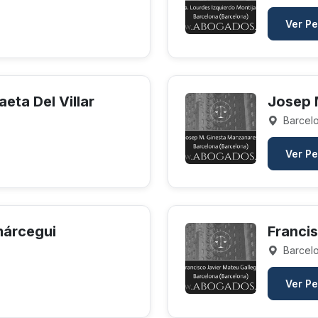
Ver Pe
eta Del Villar
Josep 
Barcelo
Ver Pe
márcegui
Franci
Barcelo
Ver Pe