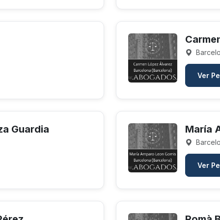
Carmen
Barcelo
Ver Pe
za Guardia
María 
Barcelo
Ver Pe
Pérez
Romà B