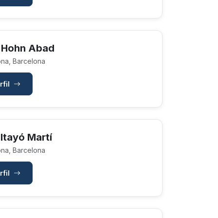
 Hohn Abad
na, Barcelona
rfil
ltayó Martí
na, Barcelona
rfil