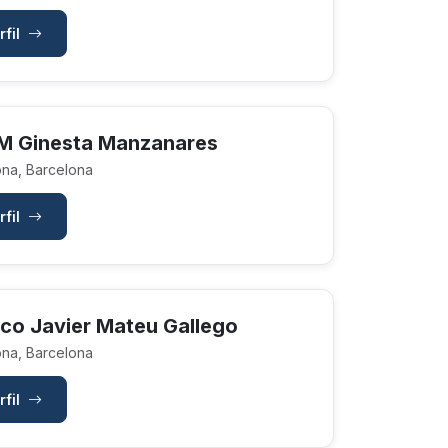
rfil
M Ginesta Manzanares
na, Barcelona
rfil
sco Javier Mateu Gallego
na, Barcelona
rfil