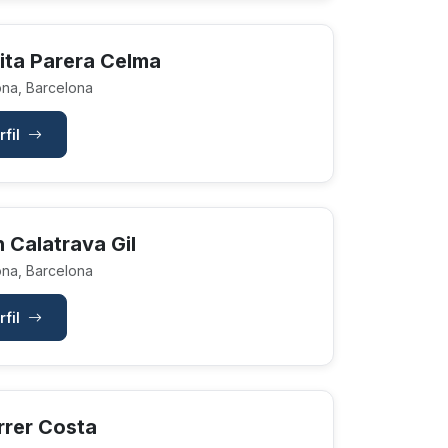
ita Parera Celma
na, Barcelona
rfil
 Calatrava Gil
na, Barcelona
rfil
rrer Costa