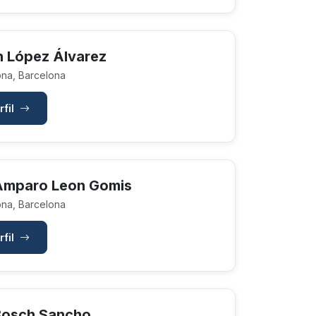
 López Álvarez
na, Barcelona
rfil
Amparo Leon Gomis
na, Barcelona
rfil
osch Sancho