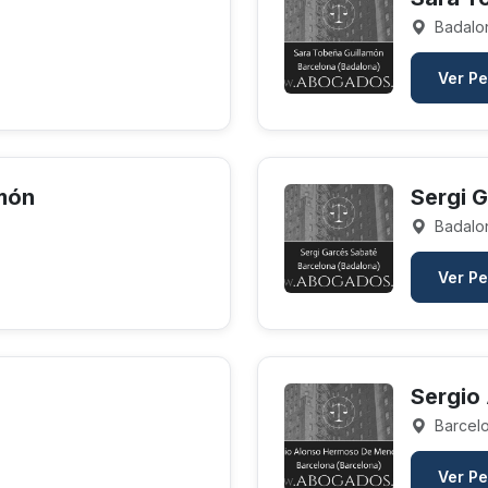
Badalon
Ver Pe
món
Sergi 
Badalon
Ver Pe
Sergio
Barcelo
Ver Pe