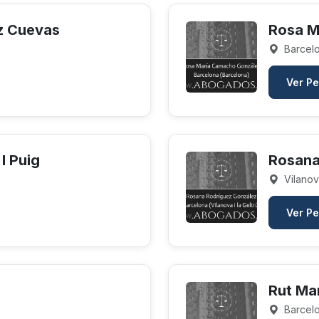
z Cuevas
Rosa M
Barcelo
Ver Pe
I Puig
Rosana
Vilanova
Ver Pe
Rut Ma
Barcelo