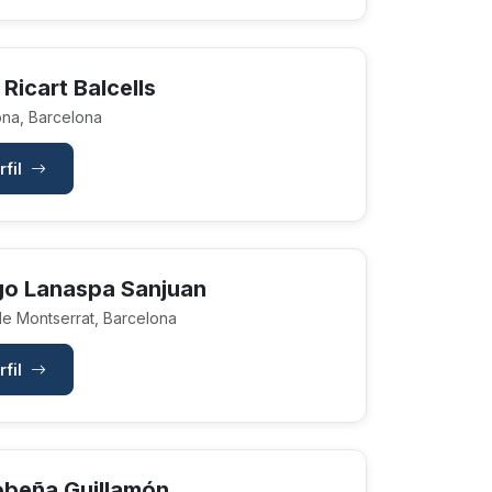
Ricart Balcells
na, Barcelona
rfil
go Lanaspa Sanjuan
e Montserrat, Barcelona
rfil
obeña Guillamón