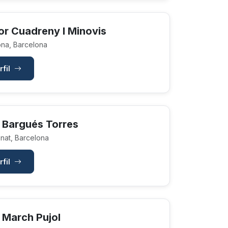
or Cuadreny I Minovis
na, Barcelona
rfil
 Bargués Torres
at, Barcelona
rfil
 March Pujol