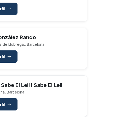
rfil
onzález Rando
a de Llobregat, Barcelona
rfil
Sabe El Leil I Sabe El Leil
na, Barcelona
rfil