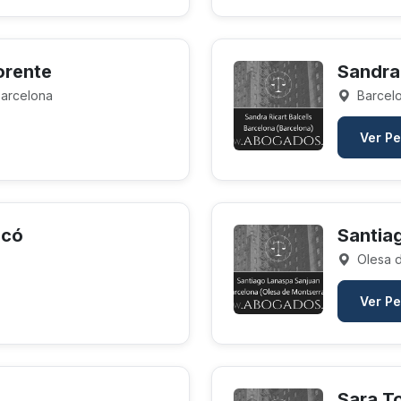
orente
Sandra 
Barcelona
Barcelo
Ver Pe
scó
Santia
Olesa d
Ver Pe
Sara T