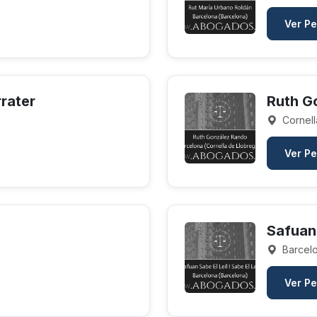
Ver Pe
rater
Ruth G
Cornell
Ver Pe
Safuan 
Barcelo
Ver Pe