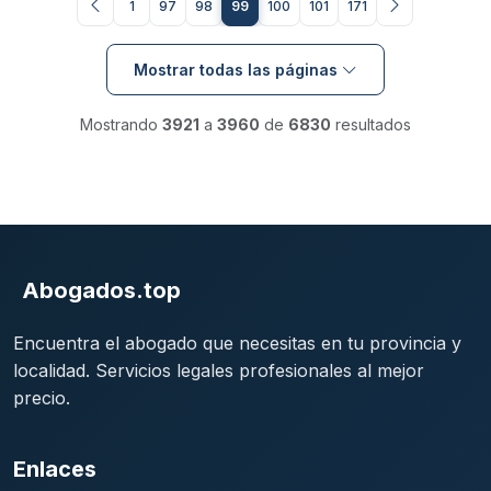
1
97
98
99
100
101
171
Mostrar todas las páginas
Mostrando
3921
a
3960
de
6830
resultados
Abogados.top
Encuentra el abogado que necesitas en tu provincia y
localidad. Servicios legales profesionales al mejor
precio.
Enlaces