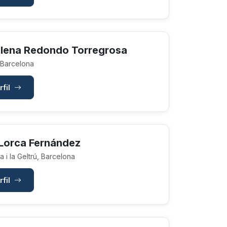
Elena Redondo Torregrosa
 Barcelona
rfil
 Lorca Fernández
 i la Geltrú, Barcelona
rfil