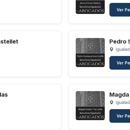
Ver Pe
stellet
Pedro 
Igualad
Ver Pe
das
Magda 
Igualad
Ver Pe