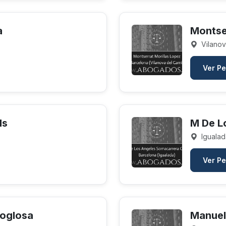
a
Montse
Vilanov
Ver Pe
ls
M De L
Igualad
Ver Pe
roglosa
Manuel