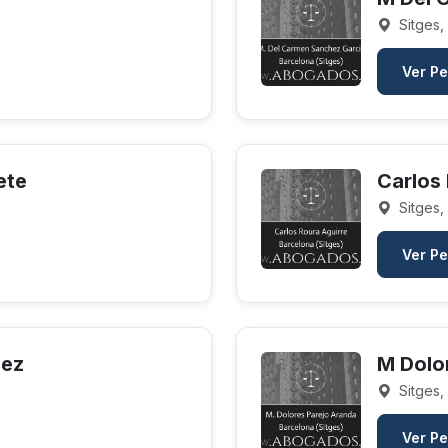
Sitges,
Ver Pe
ete
Carlos
Sitges,
Ver Pe
lez
M Dolo
Sitges,
Ver Pe