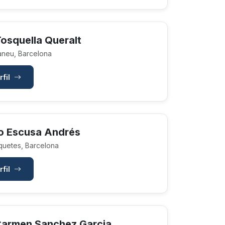
osquella Queralt
neu, Barcelona
rfil
o Escusa Andrés
uetes, Barcelona
rfil
Carmen Sanchez Garcia