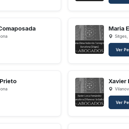
 Comaposada
Maria 
elona
Sitges,
Ver Pe
 Prieto
Xavier
elona
Vilanova
Ver Pe