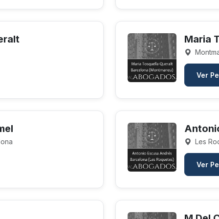
ralt
Maria T
Montma
Ver Pe
mel
Antoni
elona
Les Roq
Ver Pe
M Del 