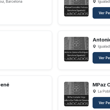
ui, Barcelona
Igualad
Ver Pe
Antoni
Igualad
Ver Pe
Gené
MPaz C
La Pobl
Ver Pe