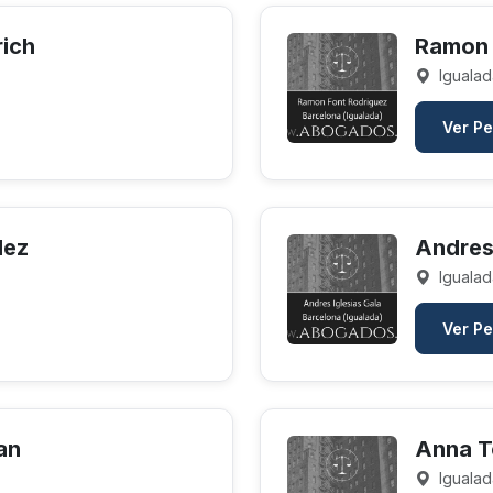
rich
Ramon 
Igualad
Ver Pe
dez
Andres 
Igualad
Ver Pe
an
Anna T
Igualad