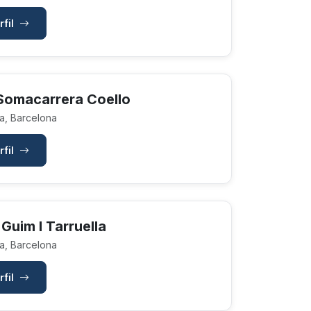
rfil
Somacarrera Coello
a, Barcelona
rfil
Guim I Tarruella
a, Barcelona
rfil