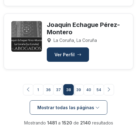
Joaquin Echague Pérez-
Montero
La Coruña, La Coruña
Ver Perfil
1
36
37
38
39
40
54
Mostrar todas las páginas
Mostrando
1481
a
1520
de
2140
resultados