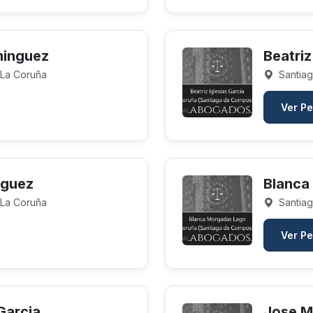
minguez
Beatriz
 La Coruña
Santiag
Ver Pe
iguez
Blanca
 La Coruña
Santiag
Ver Pe
Garcia
Jose M