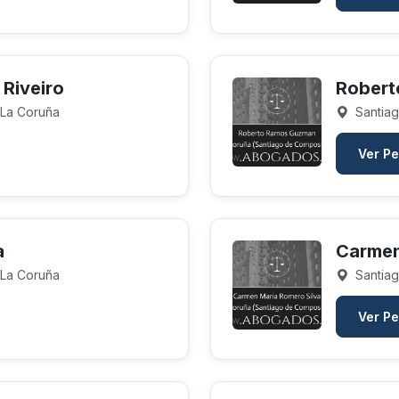
 Riveiro
Robert
 La Coruña
Santiag
Ver Pe
a
Carmen
 La Coruña
Santiag
Ver Pe