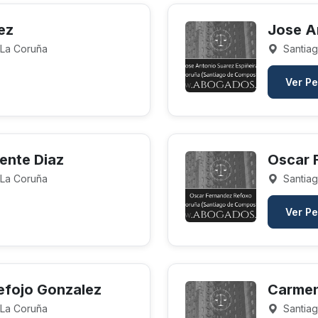
ez
Jose A
 La Coruña
Santiag
Ver Pe
ente Diaz
Oscar 
 La Coruña
Santiag
Ver Pe
efojo Gonzalez
Carmen
 La Coruña
Santiag