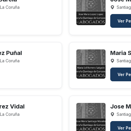
 La Coruña
Santiag
Ver Pe
ez Puñal
Maria 
 La Coruña
Santiag
Ver Pe
rez Vidal
Jose M
 La Coruña
Santiag
Ver Pe