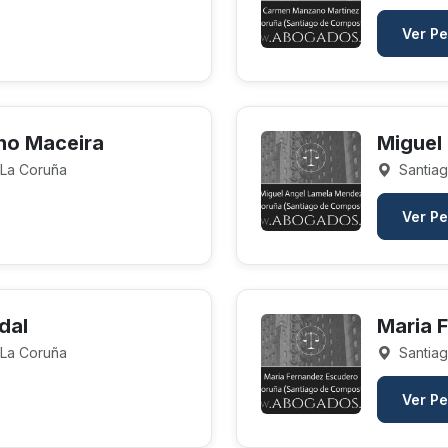
Ver Pe
no Maceira
Miguel
 La Coruña
Santiag
Ver Pe
dal
Maria 
 La Coruña
Santiag
Ver Pe