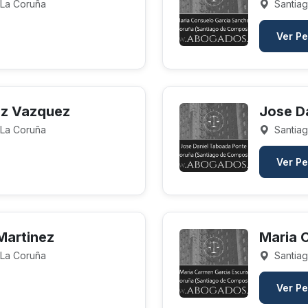
 La Coruña
Santiag
Ver Pe
ez Vazquez
Jose D
 La Coruña
Santiag
Ver Pe
Martinez
Maria 
 La Coruña
Santiag
Ver Pe