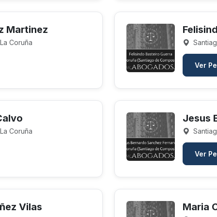
z Martinez
Felisin
 La Coruña
Santiag
Ver Pe
Calvo
Jesus 
 La Coruña
Santiag
Ver Pe
ñez Vilas
Maria 