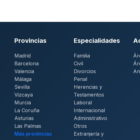
Provincias
Especialidades
A
Madrid
Familia
Ár
Barcelona
Civil
Ár
Valencia
Divorcios
An
Málaga
Penal
Sevilla
Herencias y
Vizcaya
Testamentos
Murcia
Laboral
La Coruña
Internacional
Asturias
Administrativo
Las Palmas
Otros
Más provincias
Extranjería y