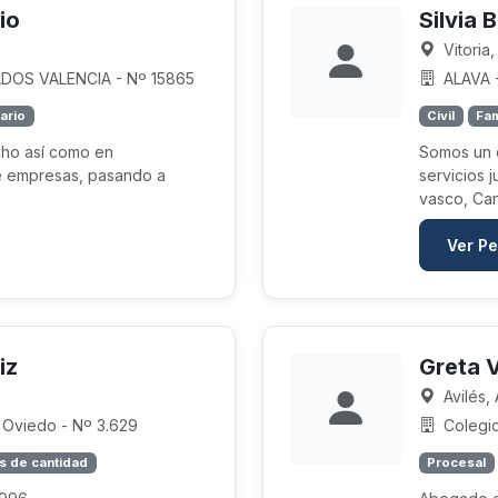
io
Silvia 
Vitoria,
OS VALENCIA - Nº 15865
ALAVA -
ario
Civil
Fam
cho así como en
Somos un 
de empresas, pasando a
servicios 
vasco, Cant
Ver Pe
iz
Greta 
Avilés, 
Oviedo - Nº 3.629
Colegi
s de cantidad
Procesal