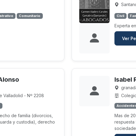
Santand
strativo
Comunitario
Civil
Fam
Experta en
Ver Pe
Alonso
Isabel 
granad
 Valladolid - Nº 2208
Colegi
a
Accidentes
cho de familia (divorcios,
Mas de 20
guarda y custodia), derecho
respuesta 
sociedades