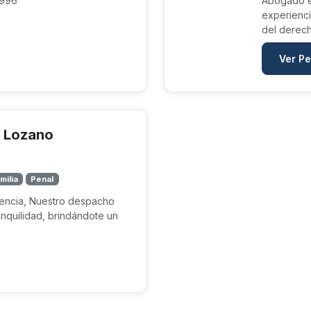
1996
Abogado e
experienci
del derech
Ver Pe
s Lozano
milia
Penal
iencia, Nuestro despacho
nquilidad, brindándote un