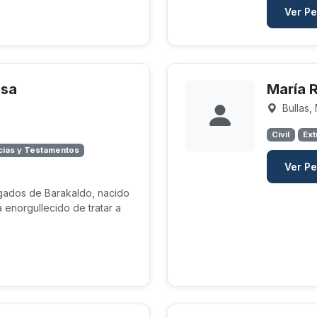
Ver Pe
esa
María 
Bullas,
Civil
Ext
ias y Testamentos
Ver Pe
ados de Barakaldo, nacido
 enorgullecido de tratar a