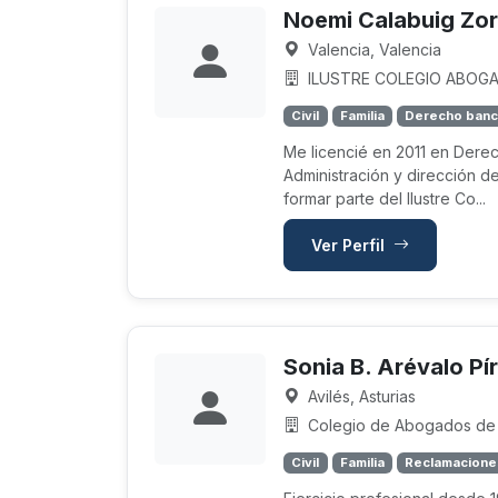
Noemi Calabuig Zor
Valencia, Valencia
ILUSTRE COLEGIO ABOGAD
Civil
Familia
Derecho banc
Me licencié en 2011 en Dere
Administración y dirección 
formar parte del Ilustre Co...
Ver Perfil
Sonia B. Arévalo Pír
Avilés, Asturias
Colegio de Abogados de 
Civil
Familia
Reclamacione