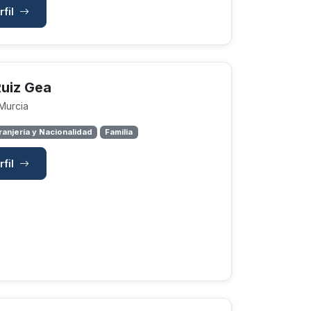
rfil
Ruiz Gea
 Murcia
ranjería y Nacionalidad
Familia
rfil