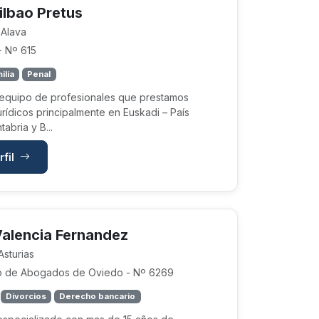
Bilbao Pretus
 Alava
 Nº 615
ilia
Penal
equipo de profesionales que prestamos
jurídicos principalmente en Euskadi – País
abria y B...
rfil
Valencia Fernandez
Asturias
o de Abogados de Oviedo - Nº 6269
Divorcios
Derecho bancario