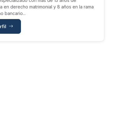
specializado con mas de 15 años de
a en derecho matrimonial y 8 años en la rama
o bancario...
rfil