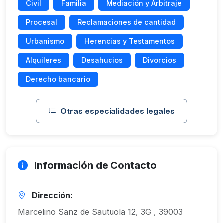
Civil
Familia
Mediación y Arbitraje
Procesal
Reclamaciones de cantidad
Urbanismo
Herencias y Testamentos
Alquileres
Desahucios
Divorcios
Derecho bancario
Otras especialidades legales
Información de Contacto
Dirección:
Marcelino Sanz de Sautuola 12, 3G , 39003