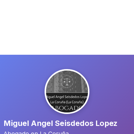
Miguel Angel Seisdedos Lopez
Abogado en La Coruña