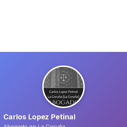
Carlos Lopez Petinal
Abogado en La Coruña