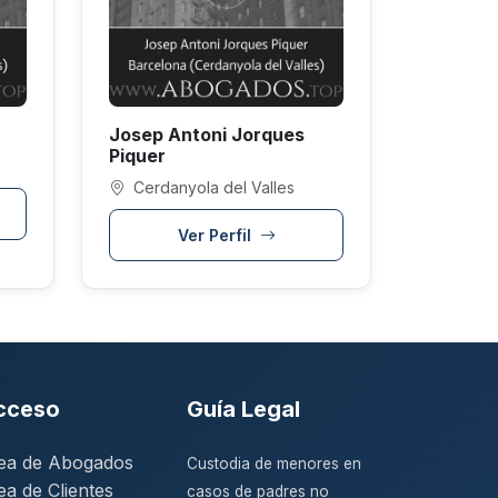
Josep Antoni Jorques
Piquer
Cerdanyola del Valles
Ver Perfil
cceso
Guía Legal
ea de Abogados
Custodia de menores en
ea de Clientes
casos de padres no