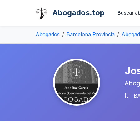
Abogados.top
Buscar a
Abogados
Barcelona Provincia
Abogado
Jo
Abog
BA