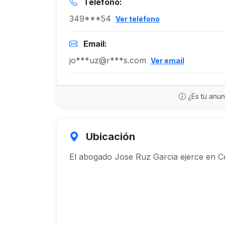
Teléfono:
349***54
Ver teléfono
Email:
jo***uz@r***s.com
Ver email
¿Es tu anu
Ubicación
El abogado Jose Ruz Garcia ejerce en Ce