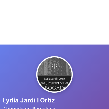
Lydia Jardí I Ortiz
Abogada en Barcelona