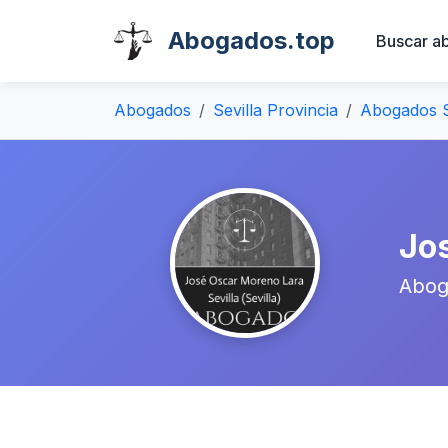
Abogados.top
Buscar a
Abogados
Sevilla Provincia
Abogados S
Jo
Abog