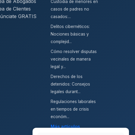
ea de Abogados
Custodia de menores en
ea de Clientes
casos de padres no
únciate GRATIS
casados:...
Delitos cibernéticos:
Nociones básicas y
complejid...
Cómo resolver disputas
vecinales de manera
legal y...
Derechos de los
detenidos: Consejos
legales durant...
Regulaciones laborales
en tiempos de crisis
económ...
Más artículos