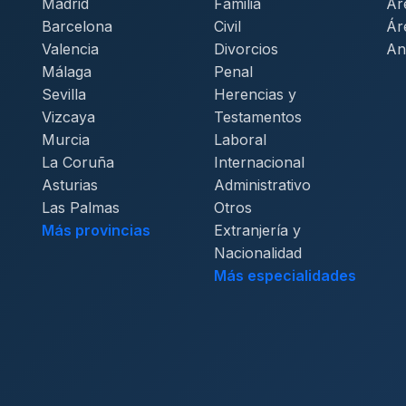
Madrid
Familia
Ár
Barcelona
Civil
Ár
Valencia
Divorcios
An
Málaga
Penal
Sevilla
Herencias y
Vizcaya
Testamentos
Murcia
Laboral
La Coruña
Internacional
Asturias
Administrativo
Las Palmas
Otros
Más provincias
Extranjería y
Nacionalidad
Más especialidades