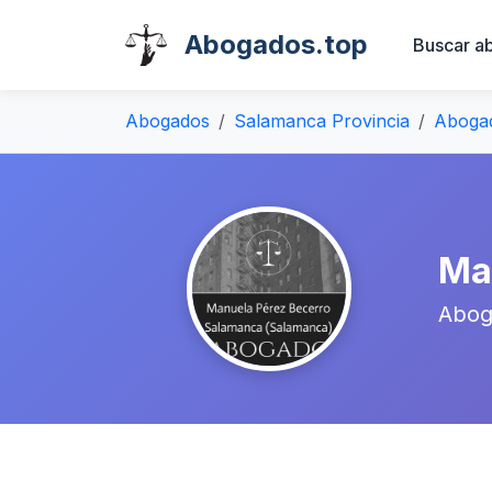
Abogados.top
Buscar a
Abogados
Salamanca Provincia
Aboga
Ma
Abog