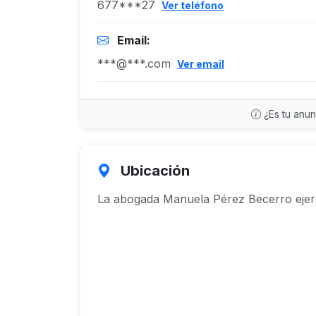
677***27
Ver teléfono
Email:
***@***.com
Ver email
¿Es tu anu
Ubicación
La abogada Manuela Pérez Becerro eje