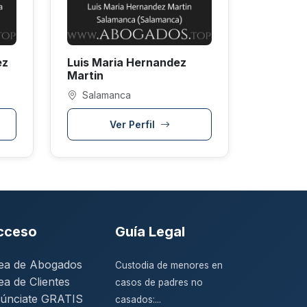
ez
Luis Maria Hernandez
Martin
Salamanca
Ver Perfil
cceso
Guía Legal
ea de Abogados
Custodia de menores en
ea de Clientes
casos de padres no
únciate GRATIS
casados:...