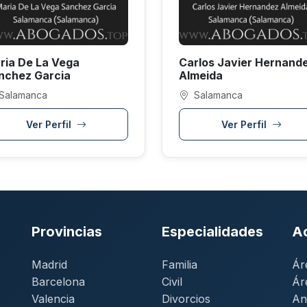
ria De La Vega
Carlos Javier Hernand
nchez Garcia
Almeida
Salamanca
Salamanca
Ver Perfil
Ver Perfil
Provincias
Especialidades
A
Madrid
Familia
Ár
Barcelona
Civil
Ár
Valencia
Divorcios
An