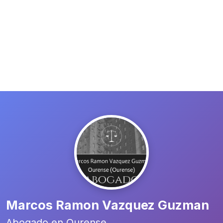
Marcos Ramon Vazquez Guzman
Abogado en Ourense