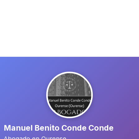
Manuel Benito Conde Conde
Abogado en Ourense