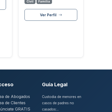
Civil
Familia
Ver Perfil
cceso
Guía Legal
ea de Abogados
Custodia de menores en
ea de Clientes
casos de padres no
únciate GRATIS
casados:...