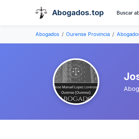
Abogados.top
Buscar a
Abogados
Ourense Provincia
Abogado
Jo
Abog