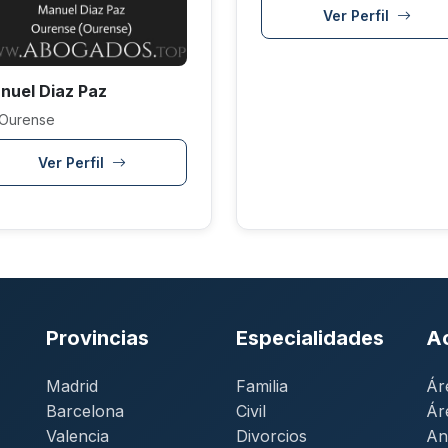
Ver Perfil
nuel Diaz Paz
Ourense
Ver Perfil
Provincias
Especialidades
A
Madrid
Familia
Ár
Barcelona
Civil
Ár
Valencia
Divorcios
An