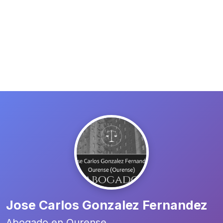
Jose Carlos Gonzalez Fernandez
Abogado en Ourense