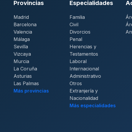
Provincias
Especialidades
A
Madrid
Familia
Ár
Barcelona
Civil
Ár
Valencia
Divorcios
An
Málaga
Penal
Sevilla
Herencias y
Vizcaya
Testamentos
Murcia
Laboral
La Coruña
Internacional
Asturias
Administrativo
Las Palmas
Otros
Más provincias
Extranjería y
Nacionalidad
Más especialidades