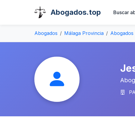
Abogados.top
Buscar a
Abogados
Málaga Provincia
Abogados 
Je
Abog
PA