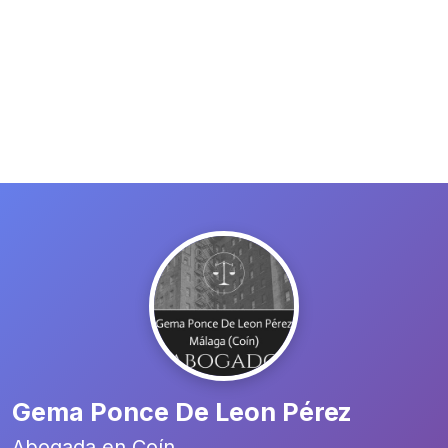
Gema Ponce De Leon Pérez
Abogada en Coín