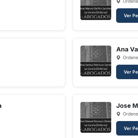
Ordene
Ver Pe
Ana Va
Ordene
Ver Pe
a
Jose M
Ordene
Ver Pe