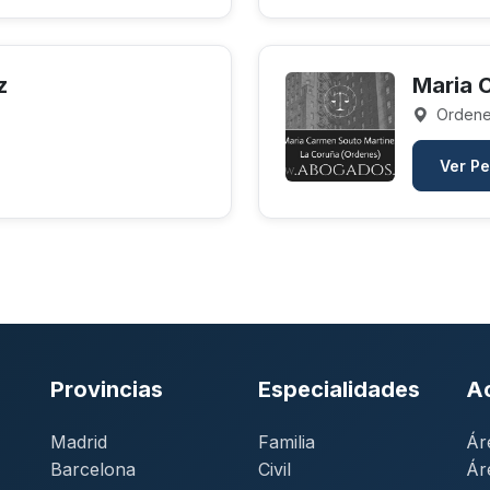
z
Maria 
Ordene
Ver Pe
Provincias
Especialidades
A
Madrid
Familia
Ár
Barcelona
Civil
Ár