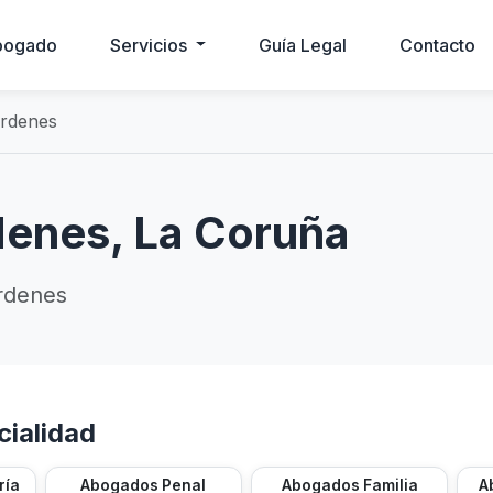
bogado
Servicios
Guía Legal
Contacto
rdenes
enes, La Coruña
rdenes
ialidad
ría
Abogados Penal
Abogados Familia
A