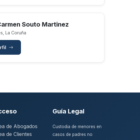
Carmen Souto Martinez
s, La Coruña
rfil
cceso
Guía Legal
ea de Abogados
Custodia de menores en
ea de Clientes
casos de padres no