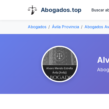
Abogados.top
Buscar a
Abogados
Ávila Provincia
Abogados Av
Alv
Abog