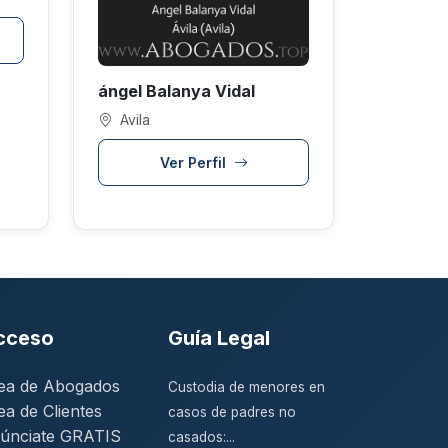
ángel Balanya Vidal
Avila
Ver Perfil
cceso
Guía Legal
ea de Abogados
Custodia de menores en
ea de Clientes
casos de padres no
únciate GRATIS
casados:...