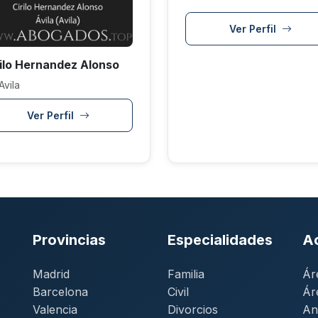
Ver Perfil
rilo Hernandez Alonso
Avila
Ver Perfil
Provincias
Especialidades
A
Madrid
Familia
Ár
Barcelona
Civil
Ár
Valencia
Divorcios
An