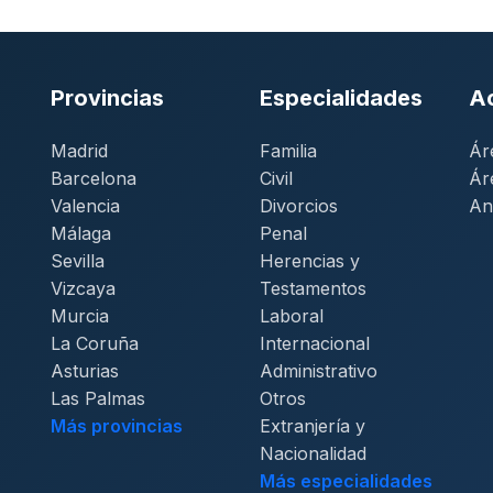
Provincias
Especialidades
A
Madrid
Familia
Ár
Barcelona
Civil
Ár
Valencia
Divorcios
An
Málaga
Penal
Sevilla
Herencias y
Vizcaya
Testamentos
Murcia
Laboral
La Coruña
Internacional
Asturias
Administrativo
Las Palmas
Otros
Más provincias
Extranjería y
Nacionalidad
Más especialidades