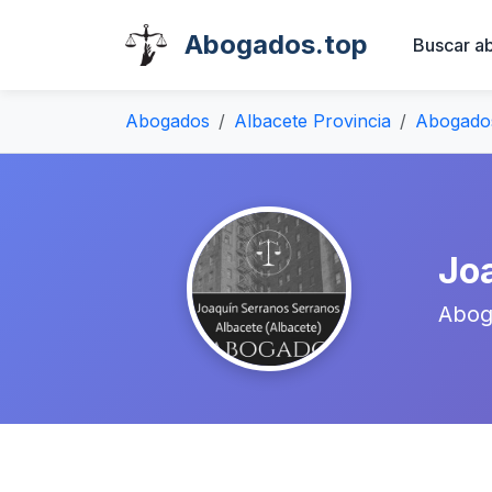
Abogados.top
Buscar a
Abogados
Albacete Provincia
Abogado
Jo
Abog