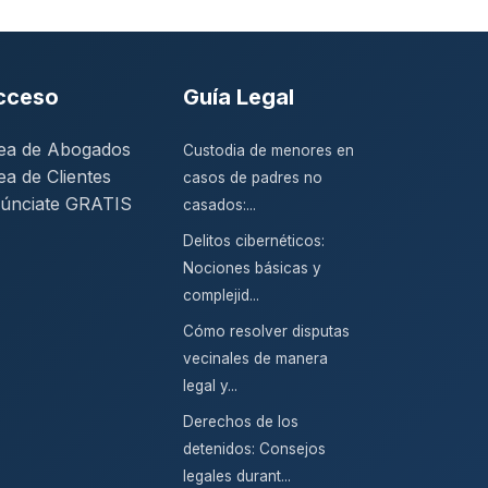
cceso
Guía Legal
ea de Abogados
Custodia de menores en
ea de Clientes
casos de padres no
únciate GRATIS
casados:...
Delitos cibernéticos:
Nociones básicas y
complejid...
Cómo resolver disputas
vecinales de manera
legal y...
Derechos de los
detenidos: Consejos
legales durant...