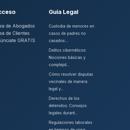
cceso
Guía Legal
ea de Abogados
Custodia de menores en
ea de Clientes
casos de padres no
únciate GRATIS
casados:...
Delitos cibernéticos:
Nociones básicas y
complejid...
Cómo resolver disputas
vecinales de manera
legal y...
Derechos de los
detenidos: Consejos
legales durant...
Regulaciones laborales
en tiempos de crisis