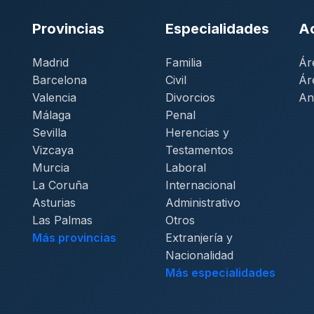
Provincias
Especialidades
A
Madrid
Familia
Ár
Barcelona
Civil
Ár
Valencia
Divorcios
An
Málaga
Penal
Sevilla
Herencias y
Vizcaya
Testamentos
Murcia
Laboral
La Coruña
Internacional
Asturias
Administrativo
Las Palmas
Otros
Más provincias
Extranjería y
Nacionalidad
Más especialidades