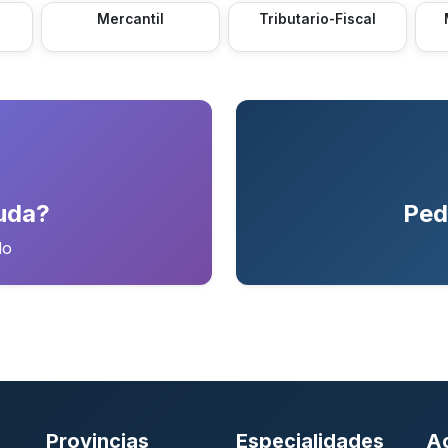
Mercantil
Tributario-Fiscal
uda?
Ped
do
Provincias
Especialidades
A