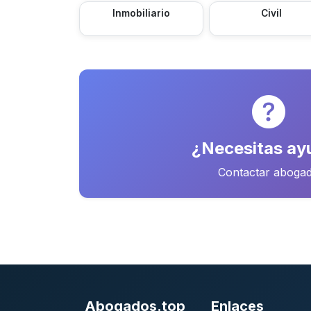
Inmobiliario
Civil
¿Necesitas ay
Contactar aboga
Abogados.top
Enlaces