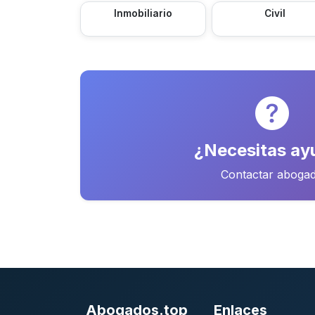
Inmobiliario
Civil
¿Necesitas ay
Contactar aboga
Abogados.top
Enlaces