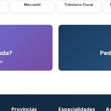
Mercantil
Tributario-Fiscal
uda?
Ped
do
Provincias
Especialidades
A