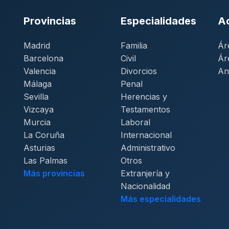
Provincias
Especialidades
A
Madrid
Familia
Ár
Barcelona
Civil
Ár
Valencia
Divorcios
An
Málaga
Penal
Sevilla
Herencias y
Vizcaya
Testamentos
Murcia
Laboral
La Coruña
Internacional
Asturias
Administrativo
Las Palmas
Otros
Más provincias
Extranjería y
Nacionalidad
Más especialidades