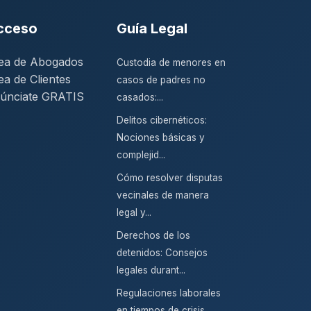
cceso
Guía Legal
ea de Abogados
Custodia de menores en
ea de Clientes
casos de padres no
únciate GRATIS
casados:...
Delitos cibernéticos:
Nociones básicas y
complejid...
Cómo resolver disputas
vecinales de manera
legal y...
Derechos de los
detenidos: Consejos
legales durant...
Regulaciones laborales
en tiempos de crisis