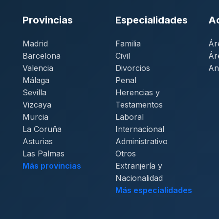
Provincias
Especialidades
A
Madrid
Familia
Ár
Barcelona
Civil
Ár
Valencia
Divorcios
An
Málaga
Penal
Sevilla
Herencias y
Vizcaya
Testamentos
Murcia
Laboral
La Coruña
Internacional
Asturias
Administrativo
Las Palmas
Otros
Más provincias
Extranjería y
Nacionalidad
Más especialidades