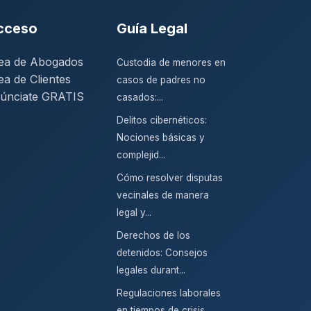
cceso
Guía Legal
ea de Abogados
Custodia de menores en
ea de Clientes
casos de padres no
únciate GRATIS
casados:...
Delitos cibernéticos:
Nociones básicas y
complejid...
Cómo resolver disputas
vecinales de manera
legal y...
Derechos de los
detenidos: Consejos
legales durant...
Regulaciones laborales
en tiempos de crisis