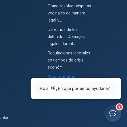
Cómo resolver disputas
vecinales de manera
legal y...
Derechos de los
detenidos: Consejos
legales durant...
Regulaciones laborales
en tiempos de crisis
económ...
Más artículos
¡Hola! 👋 ¿En qué podemos ayudarle?
1
Cookies